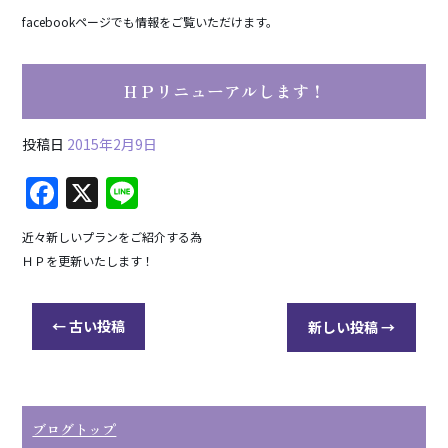
a
n
facebookページでも情報をご覧いただけます。
c
e
e
ＨＰリニューアルします！
b
o
投稿日
2015年2月9日
o
F
X
Li
k
a
n
近々新しいプランをご紹介する為
c
e
ＨＰを更新いたします！
e
b
←
古い投稿
新しい投稿
→
o
o
k
ブログトップ