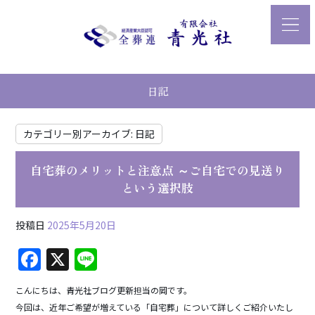
日記
カテゴリー別アーカイブ:
日記
自宅葬のメリットと注意点 ～ご自宅での見送り
という選択肢
投稿日
2025年5月20日
F
X
Li
a
n
こんにちは、青光社ブログ更新担当の岡です。
c
e
今回は、近年ご希望が増えている「自宅葬」について詳しくご紹介いたし