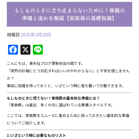
もしものときに立ち止まらないために！葬儀の
準備と流れを解説【家族葬の基礎知識】
投稿日
2025年3月18日
F
X
Li
a
n
こんにちは、青光社ブログ更新担当の岡です。
c
e
「突然の訃報にどう対応すればいいのかわからない」と不安を感じません
e
か？
b
事前に知識を持っておくと、いざという時に落ち着いて行動できます。
o
もしものときに慌てない！家族葬の基本的な準備とは？
「家族葬」は最近、多くの方に選ばれている葬儀スタイルです。
o
k
ここでは、家族葬をスムーズに進めるために知っておきたい基本的な準備
についてご紹介します。
1.いざという時に必要なものリスト