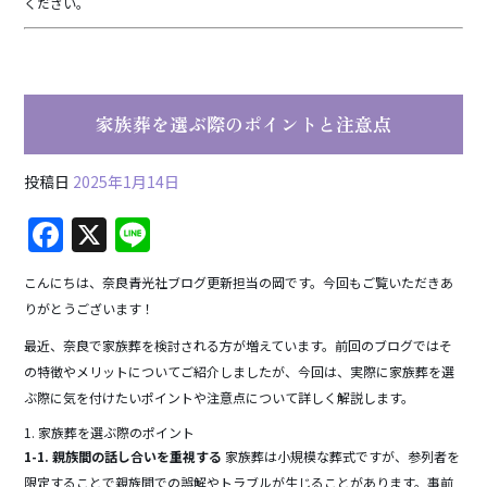
ください。
家族葬を選ぶ際のポイントと注意点
投稿日
2025年1月14日
F
X
Li
a
n
こんにちは、奈良青光社ブログ更新担当の岡です。今回もご覧いただきあ
c
e
りがとうございます！
e
最近、奈良で家族葬を検討される方が増えています。前回のブログではそ
b
の特徴やメリットについてご紹介しましたが、今回は、実際に家族葬を選
o
ぶ際に気を付けたいポイントや注意点について詳しく解説します。
o
1. 家族葬を選ぶ際のポイント
1-1. 親族間の話し合いを重視する
家族葬は小規模な葬式ですが、参列者を
k
限定することで親族間での誤解やトラブルが生じることがあります。事前