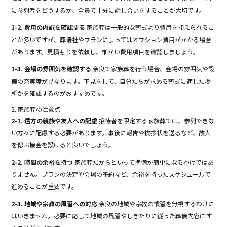
に参列者をどうするか、全員で十分に話し合いをすることが大切です。
1-2. 費用の内訳を確認する
家族葬は一般的な葬式より費用を抑えられるこ
とが多いですが、葬儀社やプランによってはオプション費用がかかる場合
があります。見積もりを依頼し、細かい費用項目を確認しましょう。
1-3. 会場の雰囲気を確認する
奈良で家族葬を行う場合、会場の雰囲気や設
備の充実度が異なります。下見をして、自分たちが求める葬式に適した場
所かを確認するのがおすすめです。
2. 家族葬の注意点
2-1. 遠方の親族や友人への配慮
招待者を限定する家族葬では、参列できな
い方々に配慮する必要があります。事後に報告や挨拶状を送るなど、故人
を偲ぶ機会を設けると良いでしょう。
2-2. 時間の余裕を持つ
家族葬だからといって準備が簡単になるわけではあ
りません。プランの決定や会場の予約など、余裕を持ったスケジュールで
進めることが重要です。
2-3. 地域や宗教の風習への対応
奈良の地域や宗教の慣習を無視するわけに
はいきません。必要に応じて地域の風習やしきたりに従った葬儀内容にす