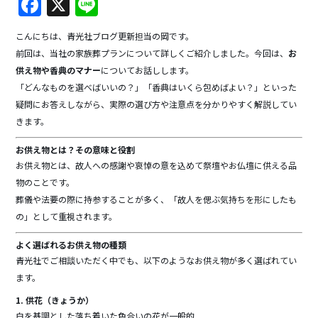
F
X
Li
a
n
こんにちは、青光社ブログ更新担当の岡です。
c
e
前回は、当社の家族葬プランについて詳しくご紹介しました。今回は、
お
e
供え物や香典のマナー
についてお話しします。
b
「どんなものを選べばいいの？」「香典はいくら包めばよい？」といった
疑問にお答えしながら、実際の選び方や注意点を分かりやすく解説してい
o
きます。
o
お供え物とは？その意味と役割
k
お供え物とは、故人への感謝や哀悼の意を込めて祭壇やお仏壇に供える品
物のことです。
葬儀や法要の際に持参することが多く、「故人を偲ぶ気持ちを形にしたも
の」として重視されます。
よく選ばれるお供え物の種類
青光社でご相談いただく中でも、以下のようなお供え物が多く選ばれてい
ます。
1. 供花（きょうか）
白を基調とした落ち着いた色合いの花が一般的