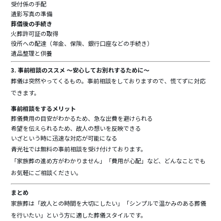
受付係の手配
遺影写真の準備
葬儀後の手続き
火葬許可証の取得
役所への配達（年金、保険、銀行口座などの手続き）
遺品整理と供養
3. 事前相談のススメ ～安心してお別れするために～
葬儀は突然やってくるもの。事前相談をしておりますので、慌てずに対応
できます。
事前相談をするメリット
葬儀費用の目安がわかるため、急な出費を避けられる
希望を伝えられるため、故人の想いを反映できる
いざという時に迅速な対応が可能になる
青光社では無料の事前相談を受け付けております。
「家族葬の進め方がわかりません」「費用が心配」など、どんなことでも
お気軽にご相談ください。
まとめ
家族葬は「故人との時間を大切にしたい」「シンプルで温かみのある葬儀
を行いたい」という方に適した葬儀スタイルです。