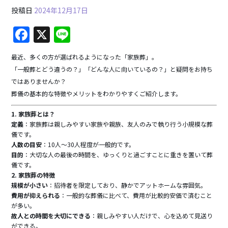
投稿日
2024年12月17日
F
X
Li
a
n
最近、多くの方が選ばれるようになった「家族葬」。
c
e
「一般葬とどう違うの？」「どんな人に向いているの？」と疑問をお持ち
e
ではありませんか？
b
葬儀の基本的な特徴やメリットをわかりやすくご紹介します。
o
1. 家族葬とは？
定義
：家族葬は親しみやすい家族や親族、友人のみで執り行う小規模な葬
o
儀です。
k
人数の目安
：10人～30人程度が一般的です。
目的
：大切な人の最後の時間を、ゆっくりと過ごすことに重きを置いて葬
儀です。
2. 家族葬の特徴
規模が小さい
：招待者を限定しており、静かでアットホームな雰囲気。
費用が抑えられる
：一般的な葬儀に比べて、費用が比較的安価で済むこと
が多い。
故人との時間を大切にできる
：親しみやすい人だけで、心を込めて見送り
ができる。