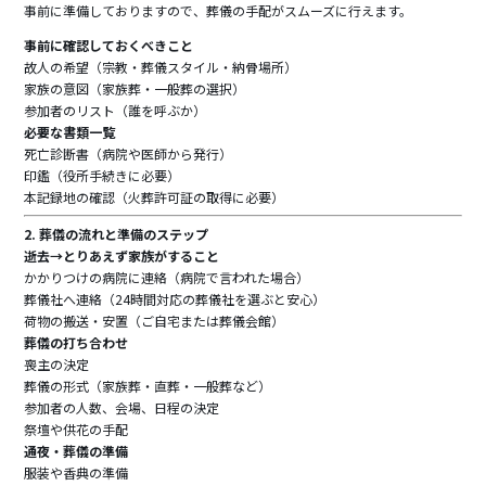
事前に準備しておりますので、葬儀の手配がスムーズに行えます。
事前に確認しておくべきこと
故人の希望（宗教・葬儀スタイル・納骨場所）
家族の意図（家族葬・一般葬の選択）
参加者のリスト（誰を呼ぶか）
必要な書類一覧
死亡診断書（病院や医師から発行）
印鑑（役所手続きに必要）
本記録地の確認（火葬許可証の取得に必要）
2. 葬儀の流れと準備のステップ
逝去→とりあえず家族がすること
かかりつけの病院に連絡（病院で言われた場合）
葬儀社へ連絡（24時間対応の葬儀社を選ぶと安心）
荷物の搬送・安置（ご自宅または葬儀会館）
葬儀の打ち合わせ
喪主の決定
葬儀の形式（家族葬・直葬・一般葬など）
参加者の人数、会場、日程の決定
祭壇や供花の手配
通夜・葬儀の準備
服装や香典の準備