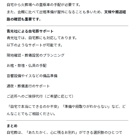
自宅から火葬場への霊柩車の手配が必要です。
また、会館に比べて出棺準備が屋外になることも多いため、
天候や搬送経
路の確認も重要です
。
青光社による自宅葬サポート
青光社では、自宅葬にも対応しております。
以下のようなサポートが可能です。
現地確認・葬儀設営のプランニング
お棺・祭壇・仏具の手配
音響設備やイスなどの備品準備
通夜・葬儀進行のサポート
ご近所へのご挨拶代行（ご希望に応じて）
「自宅で本当にできるのか不安」「準備や段取りがわからない」など、ど
んなことでもご相談ください。
まとめ
自宅葬は、「あたたかく、心に残るお別れ」ができる選択肢のひとつで