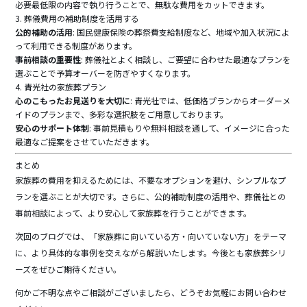
必要最低限の内容で執り行うことで、無駄な費用をカットできます。
3. 葬儀費用の補助制度を活用する
公的補助の活用
: 国民健康保険の葬祭費支給制度など、地域や加入状況によ
って利用できる制度があります。
事前相談の重要性
: 葬儀社とよく相談し、ご要望に合わせた最適なプランを
選ぶことで予算オーバーを防ぎやすくなります。
4. 青光社の家族葬プラン
心のこもったお見送りを大切に
: 青光社では、低価格プランからオーダーメ
イドのプランまで、多彩な選択肢をご用意しております。
安心のサポート体制
: 事前見積もりや無料相談を通して、イメージに合った
最適なご提案をさせていただきます。
まとめ
家族葬の費用を抑えるためには、不要なオプションを避け、シンプルなプ
ランを選ぶことが大切です。さらに、公的補助制度の活用や、葬儀社との
事前相談によって、より安心して家族葬を行うことができます。
次回のブログでは、「家族葬に向いている方・向いていない方」をテーマ
に、より具体的な事例を交えながら解説いたします。今後とも家族葬シリ
ーズをぜひご期待ください。
何かご不明な点やご相談がございましたら、どうぞお気軽にお問い合わせ