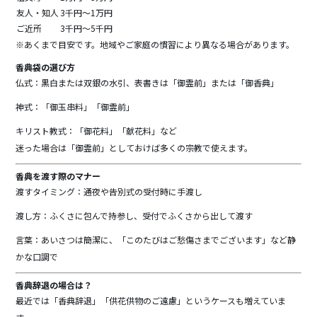
友人・知人
3千円～1万円
ご近所
3千円～5千円
※あくまで目安です。地域やご家庭の慣習により異なる場合があります。
香典袋の選び方
仏式：黒白または双銀の水引、表書きは「御霊前」または「御香典」
神式：「御玉串料」「御霊前」
キリスト教式：「御花料」「献花料」など
迷った場合は「御霊前」としておけば多くの宗教で使えます。
香典を渡す際のマナー
渡すタイミング：通夜や告別式の受付時に手渡し
渡し方：ふくさに包んで持参し、受付でふくさから出して渡す
言葉：あいさつは簡潔に、「このたびはご愁傷さまでございます」など静
かな口調で
香典辞退の場合は？
最近では「香典辞退」「供花供物のご遠慮」というケースも増えていま