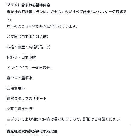
プランに含まれる基本内容
青光社の家族葬プランは、必要なものがすべて含まれた
パッケージ形式
で
す。
以下のような内容が基本に含まれています。
ご安置（自宅または会館）
お棺・骨壺・納棺用品一式
枕飾り・白木位牌
ドライアイス（一定日数分）
寝台車・霊柩車
式場使用料
運営スタッフのサポート
火葬手続き代行
※プランにより細かな内容は異なりますので、詳細はご相談ください。
青光社の家族葬が選ばれる理由