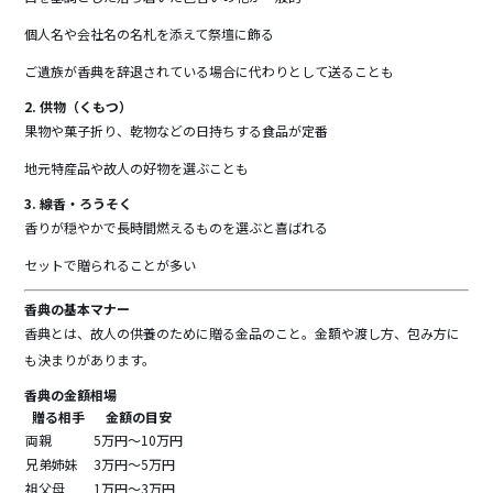
個人名や会社名の名札を添えて祭壇に飾る
ご遺族が香典を辞退されている場合に代わりとして送ることも
2. 供物（くもつ）
果物や菓子折り、乾物などの日持ちする食品が定番
地元特産品や故人の好物を選ぶことも
3. 線香・ろうそく
香りが穏やかで長時間燃えるものを選ぶと喜ばれる
セットで贈られることが多い
香典の基本マナー
香典とは、故人の供養のために贈る金品のこと。金額や渡し方、包み方に
も決まりがあります。
香典の金額相場
贈る相手
金額の目安
両親
5万円～10万円
兄弟姉妹
3万円～5万円
祖父母
1万円～3万円