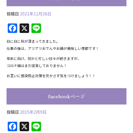
投稿日
2021年11月26日
F
X
Li
a
n
日に日に秋が深まってきました。
c
e
仕事の後は、アツアツおでんやお鍋が美味しい季節です！
e
年末に向け、何かと忙しい日々が続きますが、
b
コロナ禍はまだ収束しておりません！
o
お互いに感染防止対策を欠かさず気をつけましょう！！
o
k
facebookページ
投稿日
2015年2月9日
F
X
Li