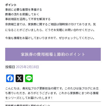
ポイント
事前に必要な書類を準備する
葬儀の流れを把握しておく
事前相談を活用して不安を解消する
奈良精工舎では、家族葬に関するご相談は随時受け付けております。気
になることがございましたら、どうぞお気軽にお問い合わせください。
今後も情報をお届けしてまいりますので、ぜひチェックしてください。
家族葬の費用相場と節約のポイント
投稿日
2025年2月18日
F
X
Li
a
n
こんにちは、青光社ブログ更新担当の岡です。このたびは当ブログにお立
c
e
ち寄りいただき、ありがとうございます。これから家族葬にまつわる情報
をシリーズとしてお届けいたします！
e
家族葬の費用相場と節約のポイント