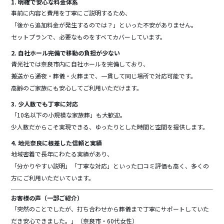
1. 明確で安心な料金体系
事前に内容と費用を丁寧にご説明するため、
「後から追加料金が発生するのでは？」といった不安がありません。
セットプランで、必要なものをすべてカバーしています。
2. 自社ホール完備で移動の負担が少ない
青光社では奈良市内に自社ホールを完備しており、
搬送から通夜・葬儀・火葬まで、一貫して同じ場所で対応可能です。
高齢のご家族にも安心してご利用いただけます。
3. 少人数でも丁寧に対応
「10名以下の小規模な家族葬」も大歓迎。
少人数だからこそ実現できる、ゆったりとした時間と空間を提供します。
4. 地元奈良に根差した信頼と実績
地域密着で長年にわたる実績があり、
「分かりやすい説明」「丁寧な対応」といった口コミ評価も高く、多くの
方にご利用いただいています。
お客様の声（一部ご紹介）
「突然のことでしたが、打ち合わせから葬儀まで丁寧にサポートしていた
だき安心できました。」（奈良市・60代女性）