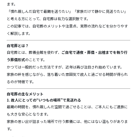
e
ます。
b
「慣れ親しんだ自宅で最期を送りたい」「家族だけで静かに見送りたい」
と考える方にとって、自宅葬は有力な選択肢です。
o
この記事では、自宅葬のメリットや注意点、実際の流れなどを分かりやす
o
く解説します。
k
自宅葬とは？
自宅葬とは、葬儀会館を使わず、
ご自宅で通夜・葬儀・出棺までを執り行
う葬儀形式
のことです。
かつては一般的だった方法ですが、近年は再び注目され始めています。
家族の絆を感じながら、落ち着いた雰囲気で故人と過ごせる時間が得られ
るのが特徴です。
自宅葬の主なメリット
1. 故人にとっての“いつもの場所”で見送れる
最期の時間を、慣れ親しんだ空間で過ごせることは、ご本人にもご遺族に
も大きな安心となります。
家族の思い出が詰まった場所で行う葬儀には、他にはない温もりがありま
す。