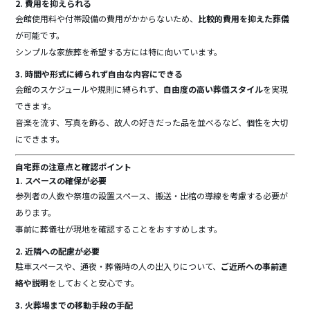
2. 費用を抑えられる
会館使用料や付帯設備の費用がかからないため、
比較的費用を抑えた葬儀
が可能です。
シンプルな家族葬を希望する方には特に向いています。
3. 時間や形式に縛られず自由な内容にできる
会館のスケジュールや規則に縛られず、
自由度の高い葬儀スタイル
を実現
できます。
音楽を流す、写真を飾る、故人の好きだった品を並べるなど、個性を大切
にできます。
自宅葬の注意点と確認ポイント
1. スペースの確保が必要
参列者の人数や祭壇の設置スペース、搬送・出棺の導線を考慮する必要が
あります。
事前に葬儀社が現地を確認することをおすすめします。
2. 近隣への配慮が必要
駐車スペースや、通夜・葬儀時の人の出入りについて、
ご近所への事前連
絡や説明
をしておくと安心です。
3. 火葬場までの移動手段の手配