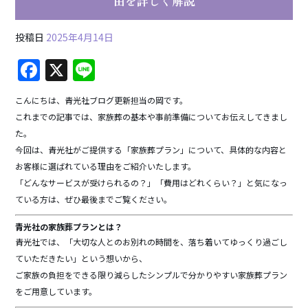
由を詳しく解説
投稿日
2025年4月14日
F
X
Li
a
n
こんにちは、青光社ブログ更新担当の岡です。
c
e
これまでの記事では、家族葬の基本や事前準備についてお伝えしてきまし
e
た。
b
今回は、青光社がご提供する「家族葬プラン」について、具体的な内容と
お客様に選ばれている理由をご紹介いたします。
o
「どんなサービスが受けられるの？」「費用はどれくらい？」と気になっ
o
ている方は、ぜひ最後までご覧ください。
k
青光社の家族葬プランとは？
青光社では、「大切な人とのお別れの時間を、落ち着いてゆっくり過ごし
ていただきたい」という想いから、
ご家族の負担をできる限り減らしたシンプルで分かりやすい家族葬プラン
をご用意しています。