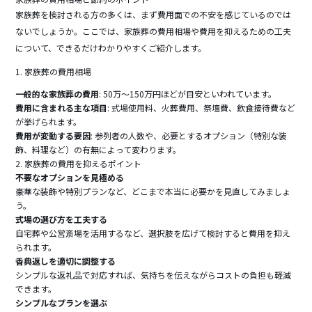
b
家族葬を検討される方の多くは、まず費用面での不安を感じているのでは
o
ないでしょうか。ここでは、家族葬の費用相場や費用を抑えるための工夫
o
について、できるだけわかりやすくご紹介します。
k
1. 家族葬の費用相場
一般的な家族葬の費用
: 50万～150万円ほどが目安といわれています。
費用に含まれる主な項目
: 式場使用料、火葬費用、祭壇費、飲食接待費など
が挙げられます。
費用が変動する要因
: 参列者の人数や、必要とするオプション（特別な装
飾、料理など）の有無によって変わります。
2. 家族葬の費用を抑えるポイント
不要なオプションを見極める
豪華な装飾や特別プランなど、どこまで本当に必要かを見直してみましょ
う。
式場の選び方を工夫する
自宅葬や公営斎場を活用するなど、選択肢を広げて検討すると費用を抑え
られます。
香典返しを適切に調整する
シンプルな返礼品で対応すれば、気持ちを伝えながらコストの負担も軽減
できます。
シンプルなプランを選ぶ