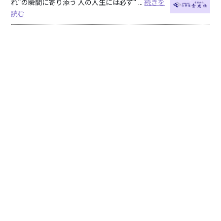
れ”の瞬間に寄り添う 人の人生には必ず“ ...
続きを
読む
社名
有限会社青光社
事業内容
葬祭業全般 寝台車 霊柩運搬事業
代表者
代表取締役 山原大典
専務取締役 山原宗士
本社所在地
〒630-8014
奈良県奈良市四条大路3-5-31
セレモニーホ
〒630-8031
ール住所
奈良市柏木町510-1
お問い合わせ
フリーダイアル 0120-049-495
先
電話番号 0742-35-2515
FAX 0742-33-3349