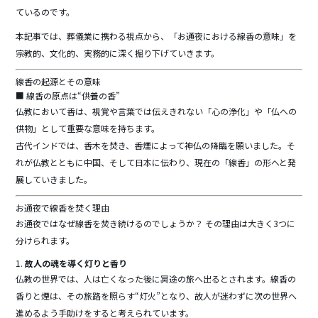
ているのです。
本記事では、葬儀業に携わる視点から、「お通夜における線香の意味」を
宗教的、文化的、実務的に深く掘り下げていきます。
線香の起源とその意味
■ 線香の原点は“供養の香”
仏教において香は、視覚や言葉では伝えきれない「心の浄化」や「仏への
供物」として重要な意味を持ちます。
古代インドでは、香木を焚き、香煙によって神仏の降臨を願いました。そ
れが仏教とともに中国、そして日本に伝わり、現在の「線香」の形へと発
展していきました。
お通夜で線香を焚く理由
お通夜ではなぜ線香を焚き続けるのでしょうか？ その理由は大きく3つに
分けられます。
1.
故人の魂を導く灯りと香り
仏教の世界では、人は亡くなった後に冥途の旅へ出るとされます。線香の
香りと煙は、その旅路を照らす“灯火”となり、故人が迷わずに次の世界へ
進めるよう手助けをすると考えられています。