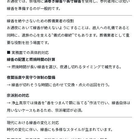
お通夜では、祭壇用に
渦巻き線香
や
長寸線香
を使用し、参列者用には短い
線香を準備するのが一般的です。
線香を絶やさないための葬儀業者の役割
お通夜において線香が絶えないようにすることは、故人への礼儀であると
同時に、遺族の心を支える“儀式の継続”でもあります。葬儀業者として重
要な役割を担う場面です。
■ 実務面での具体的対応
線香の配置と燃焼時間の計算
→ 燃焼時間が長い線香を選び、夜通し切れるタイミングで補充する。
夜間当直や見守り体制の整備
→ 線香が切れそうな時間に合わせて交換・点火の巡回を行う。
宗派別の対応
→ 浄土真宗では焼香を“香をつまんで額に当てる”作法で行い、線香自体は
用いないケースもあるため、宗派確認が必須。
現代における線香の変化と対応
時代の変化に伴い、線香にも多様なスタイルが生まれています。