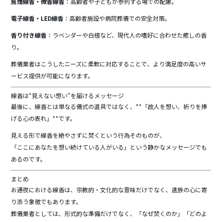
無煙線香・微香線香
：高齢者や子どもが参列する場での配慮。
電子線香・LED線香
：高齢者施設や病院葬儀での安全対策。
香り付き線香
：ラベンダーや白檀など、現代人の嗜好に合わせた癒しの香
り。
葬儀業者はこうしたニーズに柔軟に対応することで、より満足度の高いサ
ービス提供が可能になります。
線香は“見えない想い”を届けるメッセージ
最後に、線香とは単なる儀式の道具ではなく、**「故人を想い、祈りを捧
げる心の表れ」**です。
見える形で線香を絶やさずに焚くという行為そのものが、
「ここにあなたを想い続けている人がいる」という静かなメッセージでも
あるのです。
まとめ
お通夜における線香は、宗教的・文化的な意味だけでなく、遺族の心に寄
り添う象徴でもあります。
葬儀業者としては、形式的な準備だけでなく、「なぜ焚くのか」「どのよ