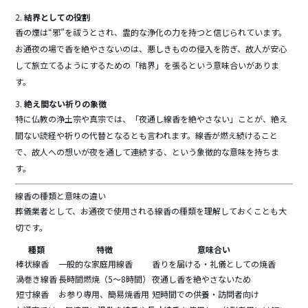
2.
結界としての役割
香の煙は“邪”を祓うとされ、霊的な浄化の力を持つと信じられています。
お通夜の場で香を絶やさないのは、悪しきものの侵入を防ぎ、故人が安心
して旅立てるようにするための「結界」を張るという意味合いがありま
す。
3.
絶え間ない祈りの象徴
特に仏教の浄土宗や真宗では、「夜通し線香を絶やさない」ことが、絶え
間ない読経や祈りの代替となるとも言われます。線香が燃え続けること
で、故人への想いが夜を通して連続する、という象徴的な意味を持ちま
す。
線香の種類と意味の違い
葬儀業者として、お通夜で使用される線香の種類を理解しておくことも大
切です。
種類
特徴
意味合い
棒状線香
一般的な家庭用線香
香りを届ける・礼儀としての焼香
渦巻き線香
長時間燃焼（5〜8時間）
夜通し香を絶やさないため
短寸線香
お参り専用、簡易焼香用
短時間での供養・訪問者向け