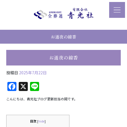
お通夜の線香
お通夜の線香
投稿日
2025年7月22日
F
X
Li
a
n
こんにちは、青光社ブログ更新担当の岡です。
c
e
e
b
目次
[
hide
]