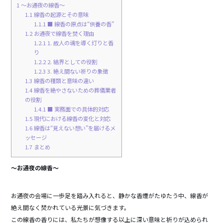
o
1
～お通夜の線香～
1.1
線香の起源とその意味
o
1.1.1
■ 線香の原点は“供養の香”
k
1.2
お通夜で線香を焚く理由
1.2.1
1. 故人の魂を導く灯りと香
り
1.2.2
2. 結界としての役割
1.2.3
3. 絶え間ない祈りの象徴
1.3
線香の種類と意味の違い
1.4
線香を絶やさないための葬儀業者
の役割
1.4.1
■ 実務面での具体的対応
1.5
現代における線香の変化と対応
1.6
線香は“見えない想い”を届けるメ
ッセージ
1.7
まとめ
～お通夜の線香～
お通夜の会場に一歩足を踏み入れると、静かな香煙がたゆたう中、線香が
絶え間なく焚かれている光景に気づきます。
この線香の香りには、私たちが想像する以上に深い意味と祈りが込められ